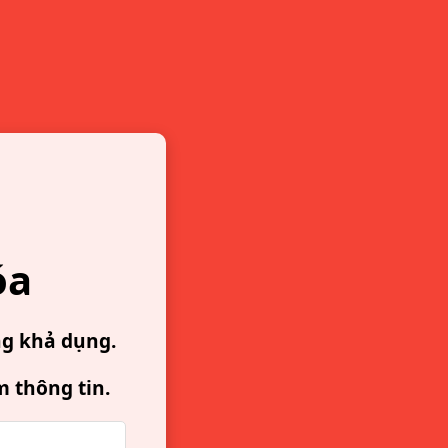
óa
ng khả dụng.
m thông tin.