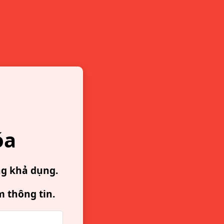
óa
ng khả dụng.
m thông tin.