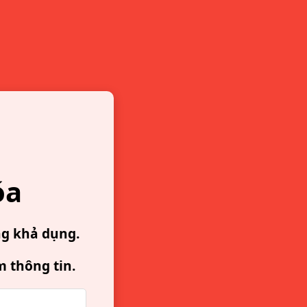
óa
ng khả dụng.
m thông tin.