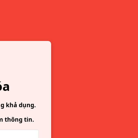
óa
ng khả dụng.
m thông tin.