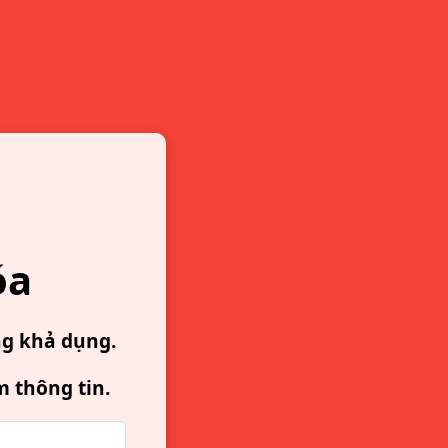
óa
ng khả dụng.
m thông tin.